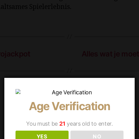
altsames Spielerlebnis.
rojackpot
Alles wat je moe
Age Verification
s
About
You must be
21
years old to enter.
YES
NO