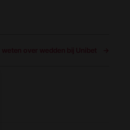
t weten over wedden bij Unibet
→