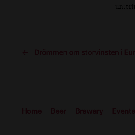
unterh
←
Drömmen om storvinsten i Eu
Home
Beer
Brewery
Event