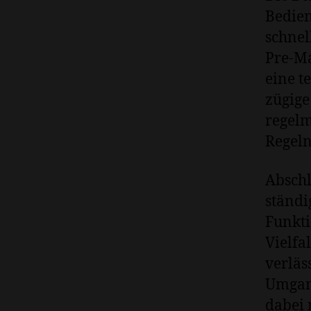
Bedien
schnel
Pre-M
eine t
zügige
regel
Regeln
Abschl
ständi
Funkti
Vielfal
verläs
Umgang
dabei 