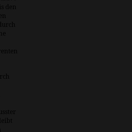
is den
hen
durch
ne
renten
urch
d
usster
eibt
n