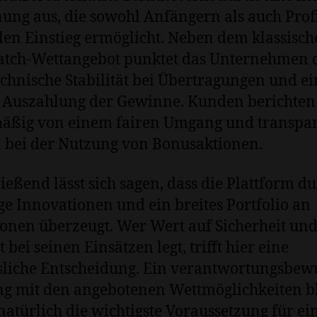
ung aus, die sowohl Anfängern als auch Prof
len Einstieg ermöglicht. Neben dem klassisc
atch-Wettangebot punktet das Unternehmen 
echnische Stabilität bei Übertragungen und ei
 Auszahlung der Gewinne. Kunden berichten
mäßig von einem fairen Umgang und transpa
 bei der Nutzung von Bonusaktionen.
ießend lässt sich sagen, dass die Plattform d
ge Innovationen und ein breites Portfolio an
onen überzeugt. Wer Wert auf Sicherheit un
t bei seinen Einsätzen legt, trifft hier eine
sliche Entscheidung. Ein verantwortungsbew
 mit den angebotenen Wettmöglichkeiten bl
natürlich die wichtigste Voraussetzung für ei