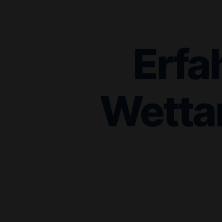
Erfa
Wetta