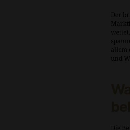
Der br
Marktf
wettet,
spanne
allem 
und W
Wa
bel
Die Be