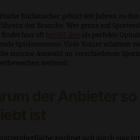
itische Buchmacher gehört seit Jahren zu den
ührern der Branche. Wer gerne auf Sportere
 findet hier oft
bet365 live
als perfekte Option
nde Spielmomente. Viele Nutzer schätzen vo
die enorme Auswahl an verschiedenen Sport
ettbewerben weltweit.
rum der Anbieter so
iebt ist
nutzeroberfläche zeichnet sich durch eine int