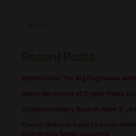
Recent Posts
Mythen über The Big Dog House entl
Game Mechanics of Crypto Plinko Ex
Criptomonedas y Dead or Alive 3: ¿Va
Casinò Online in Italia: La Guida defin
Divertirsi in Totale sicurezza