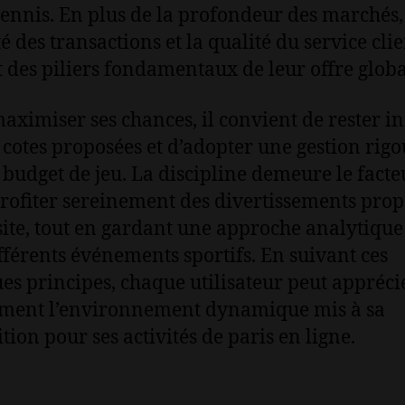
tennis. En plus de la profondeur des marchés,
é des transactions et la qualité du service cli
t des piliers fondamentaux de leur offre globa
aximiser ses chances, il convient de rester i
s cotes proposées et d’adopter une gestion rig
 budget de jeu. La discipline demeure le facte
rofiter sereinement des divertissements prop
 site, tout en gardant une approche analytique
fférents événements sportifs. En suivant ces
es principes, chaque utilisateur peut appréci
ment l’environnement dynamique mis à sa
tion pour ses activités de paris en ligne.