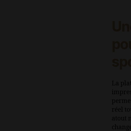
Un
po
sp
La pla
impres
permet
réel to
atout 
change