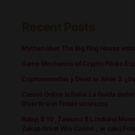
Recent Posts
Mythen über The Big Dog House entl
Game Mechanics of Crypto Plinko Exp
Criptomonedas y Dead or Alive 3: ¿Va
Casinò Online in Italia: La Guida defin
Divertirsi in Totale sicurezza
Nabyj $ 10 , Zaskocz $ L Indiana Mon
Zakup Great Win Casino _ w całej Pol