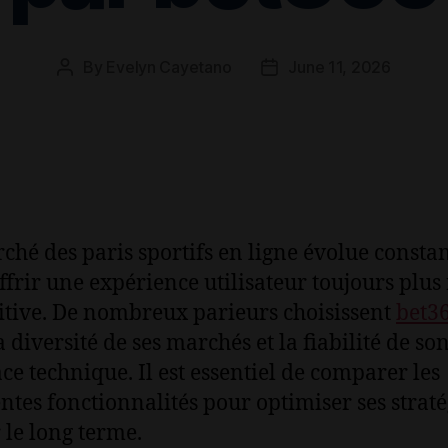
By
Evelyn Cayetano
June 11, 2026
ché des paris sportifs en ligne évolue cons
ffrir une expérience utilisateur toujours plus
uitive. De nombreux parieurs choisissent
bet3
 diversité de ses marchés et la fiabilité de so
ace technique. Il est essentiel de comparer les
entes fonctionnalités pour optimiser ses straté
r le long terme.