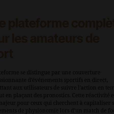
e plateforme complè
ur les amateurs de
ort
teforme se distingue par une couverture
sionnante d’événements sportifs en direct,
tant aux utilisateurs de suivre l’action en te
ut en plaçant des pronostics. Cette réactivité 
majeur pour ceux qui cherchent à capitaliser s
ments de physionomie lors d’un match de fo