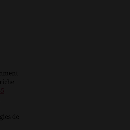
tamment
 riche
65
n
gies de