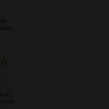
ts,
ιστές,
νή
ν με
ις και