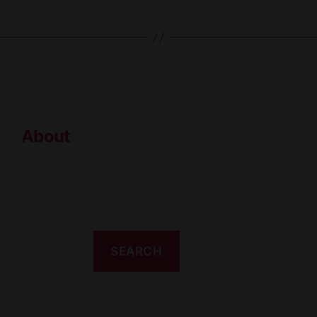
s
About