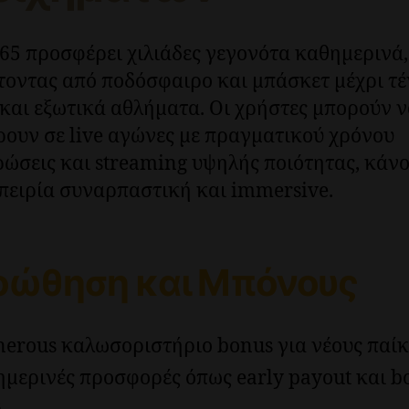
65 προσφέρει χιλιάδες γεγονότα καθημερινά,
οντας από ποδόσφαιρο και μπάσκετ μέχρι τέν
 και εξωτικά αθλήματα. Οι χρήστες μπορούν 
ουν σε live αγώνες με πραγματικού χρόνου
ώσεις και streaming υψηλής ποιότητας, κάν
πειρία συναρπαστική και immersive.
οώθηση και Μπόνους
nerous καλωσοριστήριο bonus για νέους παίκ
μερινές προσφορές όπως early payout και b
.