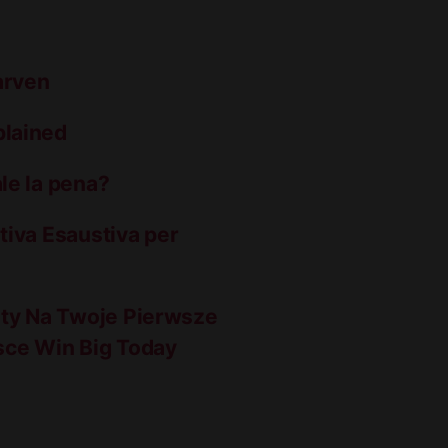
arven
plained
le la pena?
itiva Esaustiva per
ety Na Twoje Pierwsze
sce Win Big Today