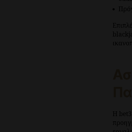
Πρόγ
Επιπλέ
blackj
ικανοπ
Ασ
Πα
Η bet3
προηγ
εργαλε