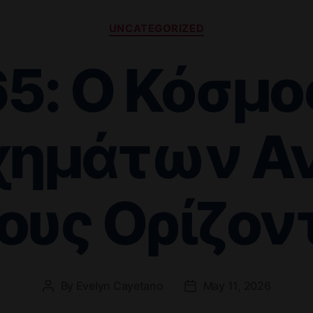
UNCATEGORIZED
65: Ο Κόσμο
χημάτων Αν
ους Ορίζον
By
Evelyn Cayetano
May 11, 2026