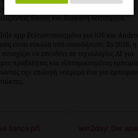
φώνεται πλήρως με τις ρυθμίσεις της ΕΕΕΠ,
λίζοντας δίκαιη και διαφανή λειτουργία.
ile app βελτιστοποιημένο για iOS και Andro
ση είναι εύκολη από οπουδήποτε. Το 2026, η
 συνεχίζει να επενδύει σε τεχνολογίες AI για
ρες προβλέψεις και εξατομικευμένες εμπειρίε
ώντας την επιλογή νούμερο ένα για έμπειρου
παίκτες.
vé šance při
win2day: Der span