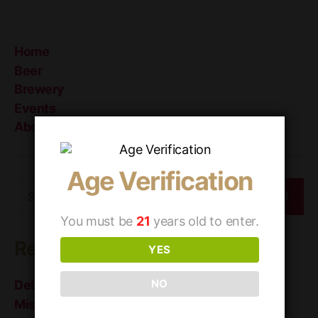
Home
Beer
Brewery
Events
About
Age Verification
You must be
21
years old to enter.
Recent Posts
YES
NO
Debunking Myths: The Truth Behind iGaming
Misconceptions