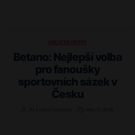
UNCATEGORIZED
Betano: Nejlepší volba
pro fanoušky
sportovních sázek v
Česku
By
Evelyn Cayetano
May 11, 2026