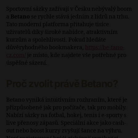
Sportovní sázky zažívají v Česku nebývalý boom
a
Betano
se rychle stává jedním z lídrů na trhu.
Tato moderní platforma přitahuje tisíce
uživatelů díky široké nabídce, atraktivním
kurzům a spolehlivosti. Pokud hledáte
důvěryhodného bookmakera,
https://be-tano-
cz.com/
je místo, kde najdete vše potřebné pro
úspěšné sázení.
Proč zvolit právě Betano?
Betano vyniká intuitivním rozhraním, které je
přizpůsobené jak pro počítače, tak pro mobily.
Nabízí sázky na fotbal, hokej, tenis i e-sporty s
live přenosy zápasů. Speciální akce jako cash-
out nebo boost kurzy zvyšují šance na výhru.