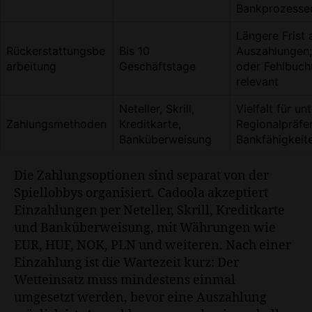
Bankprozesse
Längere Frist 
Rückerstattungsbe
Bis 10
Auszahlungen;
arbeitung
Geschäftstage
oder Fehlbuc
relevant
Neteller, Skrill,
Vielfalt für un
Zahlungsmethoden
Kreditkarte,
Regionalpräfe
Banküberweisung
Bankfähigkeit
Die Zahlungsoptionen sind separat von der
Spiellobbys organisiert. Cadoola akzeptiert
Einzahlungen per Neteller, Skrill, Kreditkarte
und Banküberweisung, mit Währungen wie
EUR, HUF, NOK, PLN und weiteren. Nach einer
Einzahlung ist die Wartezeit kurz: Der
Wetteinsatz muss mindestens einmal
umgesetzt werden, bevor eine Auszahlung