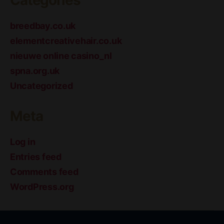
breedbay.co.uk
elementcreativehair.co.uk
nieuwe online casino_nl
spna.org.uk
Uncategorized
Meta
Log in
Entries feed
Comments feed
WordPress.org