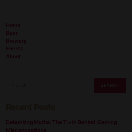
Home
Beer
Brewery
Events
About
Recent Posts
Debunking Myths: The Truth Behind iGaming
Misconceptions