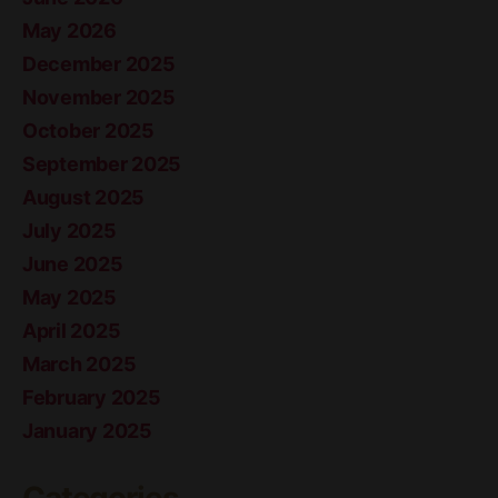
May 2026
December 2025
November 2025
October 2025
September 2025
August 2025
July 2025
June 2025
May 2025
April 2025
March 2025
February 2025
January 2025
Categories