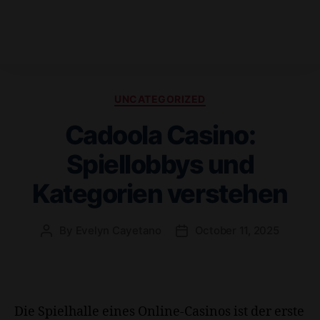
UNCATEGORIZED
Cadoola Casino:
Spiellobbys und
Kategorien verstehen
By
Evelyn Cayetano
October 11, 2025
Die Spielhalle eines Online-Casinos ist der erste