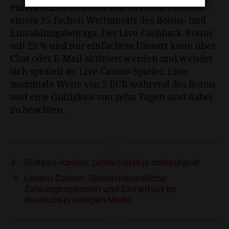
einem Mindesteinsatz von 10 bis 20 EUR und
einem 35-fachen Wettumsatz des Bonus- und
Einzahlungsbetrags. Der Live-Cashback-Bonus
mit 25 % und nur einfachem Umsatz kann über
Chat oder E-Mail aktiviert werden und wendet
sich speziell an Live-Casino-Spieler. Eine
maximale Wette von 5 EUR während des Bonus
und eine Gültigkeit von zehn Tagen sind dabei
zu beachten.
←
Slotexo-kasino: pelitarjonta ja maksutavat
→
Lemon Casino: Spielerfreundliche
Zahlungsoptionen und Sicherheit im
deutschsprachigen Markt