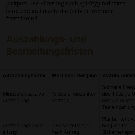
Jackpots. Die Filterung nach Spieltyp reduziert
Scrollzeit und macht das Stöbern weniger
frustrierend.
Auszahlungs- und
Bearbeitungsfristen
Auszahlungsdetail
Wert oder Vorgabe
Warum relevan
Schnelle Frei
Mindesteinsatz vor
1x des eingezahlten
überflüssige 
Auszahlung
Betrags
erlaubt Ausza
Testeinzahlun
Planbarkeit; 
Auszahlungsbearb
3 Geschäftstage
möglich bei
eitung
nach Antrag
Sicherheitspr