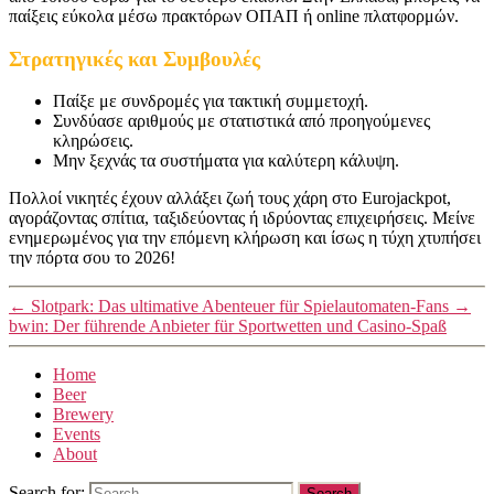
παίξεις εύκολα μέσω πρακτόρων ΟΠΑΠ ή online πλατφορμών.
Στρατηγικές και Συμβουλές
Παίξε με συνδρομές για τακτική συμμετοχή.
Συνδύασε αριθμούς με στατιστικά από προηγούμενες
κληρώσεις.
Μην ξεχνάς τα συστήματα για καλύτερη κάλυψη.
Πολλοί νικητές έχουν αλλάξει ζωή τους χάρη στο Eurojackpot,
αγοράζοντας σπίτια, ταξιδεύοντας ή ιδρύοντας επιχειρήσεις. Μείνε
ενημερωμένος για την επόμενη κλήρωση και ίσως η τύχη χτυπήσει
την πόρτα σου το 2026!
←
Slotpark: Das ultimative Abenteuer für Spielautomaten-Fans
→
bwin: Der führende Anbieter für Sportwetten und Casino-Spaß
Home
Beer
Brewery
Events
About
Search for: