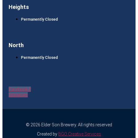
Heights
Permanently Closed
North
Permanently Closed
Facebook-f
Instagram
© 2026 Elder Son Brewery. All rights reserved
Created by
BGO Creative Services