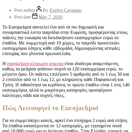
Post author
By
Evelyn Cayetano
Post date
May 7, 2026
Το Eurojackpot αποτελεί ένα από τα πιο δημοφιλή και
συναρπαστικά λοττο παιχνίδια στην Ευρώπη, προσφέροντας στους
παίκτες την ευκαιρία να διεκδικήσουν εκατομμυρίων ευρώ σε
έπαθλα. Με συμμετοχή από 19 χώρες, το παιχνίδι προσελκύει
εκατομμύρια λάτρεις κάθε εβδομάδα, δημιουργώντας ιστορίες
επιτυχίας που γίνονται πρωτοσέλιδα.
Η
eurojackpot κληρωση σημερα
είναι ιδιαίτερα αναμενόμενη,
καθώς τα jackpots φτάνουν συχνά τα 120 εκατομμύρια ευρώ, το
μέγιστο όριο. Οι παίκτες επιλέγουν 5 αριθμούς από το 1 έως 50 και
2 επιπλέον από το 1 έως 12, με κληρώσεις κάθε Παρασκευή και
Τρίτη. Η πιθανότητα να κερδίσεις το πρώτο έπαθλο είναι 1 στις 140
εκατομμύρια, αλλά οι μικρότερες κατηγορίες προσφέρουν
καλύτερες odds και συχνές νίκες.
Πώς Λειτουργεί το Eurojackpot
Για να συμμετάσχει κανείς, αρκεί ένα στοίχημα 2 ευρώ ανά στήλη.
Τα έπαθλα κατανέμονται σε 12 κατηγορίες, με εγγυημένα ποσά
από 10.000 ευρώ για το δεύτερο έπαθλο. Στην Ελλάδα, μπορείς να