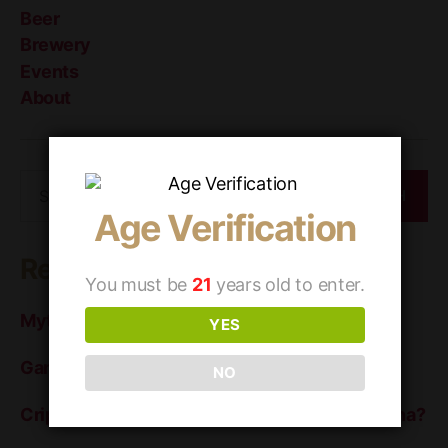
Beer
Brewery
Events
About
Age Verification
Recent Posts
You must be
21
years old to enter.
Mythen über The Big Dog House entlarven
YES
Game Mechanics of Crypto Plinko Explained
NO
Criptomonedas y Dead or Alive 3: ¿Vale la pena?