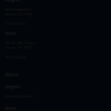
Heights
946 N Shepherd Dr.
Houston, TX 77008
(713) 485-5749
North
930 FM-1960 E Unit G
Houston, TX 77073
(832) 224-5138
Hours
Heights
Permanently Closed
North