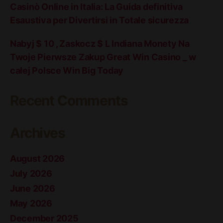
Casinò Online in Italia: La Guida definitiva
Esaustiva per Divertirsi in Totale sicurezza
Nabyj $ 10 , Zaskocz $ L Indiana Monety Na
Twoje Pierwsze Zakup Great Win Casino _ w
całej Polsce Win Big Today
Recent Comments
Archives
August 2026
July 2026
June 2026
May 2026
December 2025