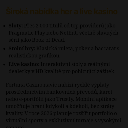
Široká nabídka her a live kasino
Sloty:
Přes 2 000 titulů od top providerů jako
Pragmatic Play nebo NetEnt, včetně slavných
sérií jako Book of Dead.
Stolní hry:
Klasická ruleta, poker a baccarat s
realistickou grafikou.
Live kasino:
Interaktivní stoly s reálnými
dealerky v HD kvalitě pro pohlcující zážitek.
Fortuna Casino navíc nabízí rychlé výplaty
prostřednictvím bankovních převodů, karet
nebo e-portfólií jako Trustly. Mobilní aplikace
umožňuje hraní kdykoli a kdekoli, bez ztráty
kvality. V roce 2026 plánuje rozšířit portfolio o
virtuální sporty a exkluzivní turnaje s vysokými
cenami.