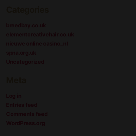
Categories
breedbay.co.uk
elementcreativehair.co.uk
nieuwe online casino_nl
spna.org.uk
Uncategorized
Meta
Log in
Entries feed
Comments feed
WordPress.org