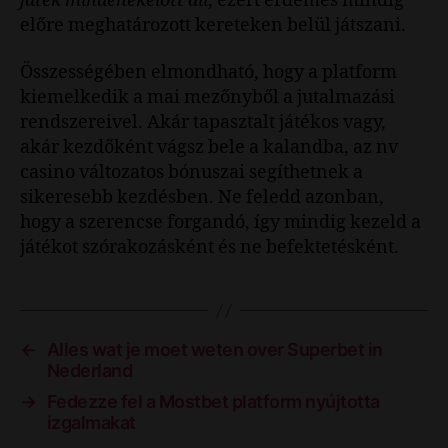
játék mindenekelőtt áll
, ezért érdemes mindig
előre meghatározott kereteken belül játszani.
Összességében elmondható, hogy a platform
kiemelkedik a mai mezőnyből a jutalmazási
rendszereivel. Akár tapasztalt játékos vagy,
akár kezdőként vágsz bele a kalandba, az nv
casino változatos bónuszai segíthetnek a
sikeresebb kezdésben. Ne feledd azonban,
hogy a szerencse forgandó, így mindig kezeld a
játékot szórakozásként és ne befektetésként.
←
Alles wat je moet weten over Superbet in
Nederland
→
Fedezze fel a Mostbet platform nyújtotta
izgalmakat