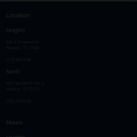
Location
Heights
946 N Shepherd Dr.
Houston, TX 77008
(713) 485-5749
North
930 FM-1960 E Unit G
Houston, TX 77073
(832) 224-5138
Hours