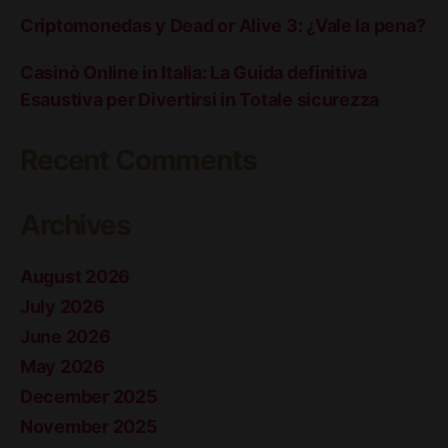
Criptomonedas y Dead or Alive 3: ¿Vale la pena?
Casinò Online in Italia: La Guida definitiva
Esaustiva per Divertirsi in Totale sicurezza
Recent Comments
Archives
August 2026
July 2026
June 2026
May 2026
December 2025
November 2025