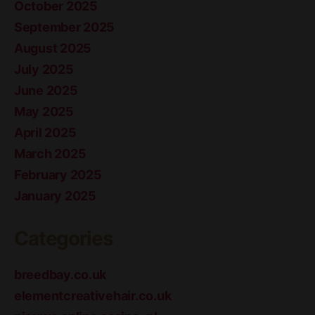
October 2025
September 2025
August 2025
July 2025
June 2025
May 2025
April 2025
March 2025
February 2025
January 2025
Categories
breedbay.co.uk
elementcreativehair.co.uk