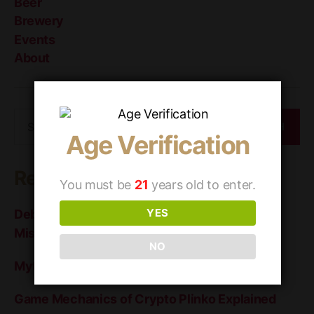
Beer
Brewery
Events
About
Age Verification
Recent Posts
You must be
21
years old to enter.
YES
Debunking Myths: The Truth Behind iGaming
Misconceptions
NO
Mythen über The Big Dog House entlarven
Game Mechanics of Crypto Plinko Explained