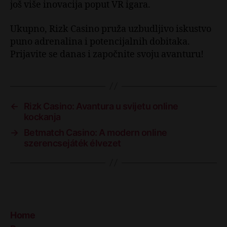
još više inovacija poput VR igara.
Ukupno, Rizk Casino pruža uzbudljivo iskustvo
puno adrenalina i potencijalnih dobitaka.
Prijavite se danas i započnite svoju avanturu!
←
Rizk Casino: Avantura u svijetu online
kockanja
→
Betmatch Casino: A modern online
szerencsejáték élvezet
Home