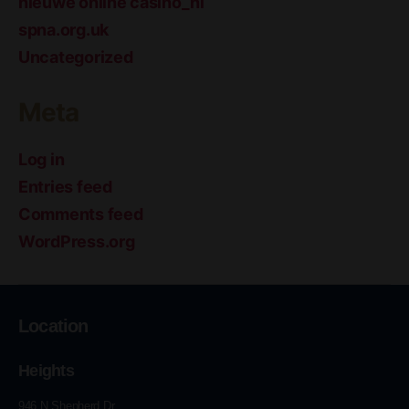
nieuwe online casino_nl
spna.org.uk
Uncategorized
Meta
Log in
Entries feed
Comments feed
WordPress.org
Location
Heights
946 N Shepherd Dr.