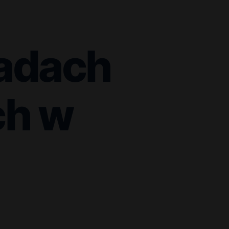
ładach
ch w