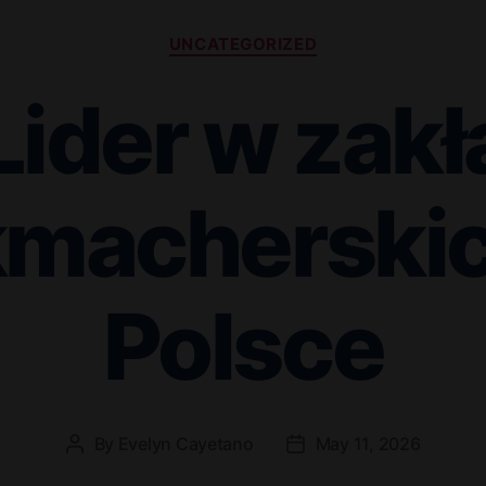
UNCATEGORIZED
Lider w zak
macherski
Polsce
By
Evelyn Cayetano
May 11, 2026