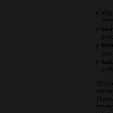
Wyso
pote
Cas
koń
Bonu
uży
Apli
zakł
STS ni
narzęd
planow
rzeczy