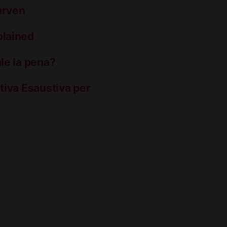
arven
plained
le la pena?
itiva Esaustiva per