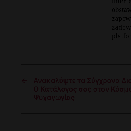
interf
obstaw
zapew
zadowo
platfo
←
Ανακαλύψτε τα Σύγχρονα Δια
Ο Κατάλογος σας στον Κόσμ
Ψυχαγωγίας