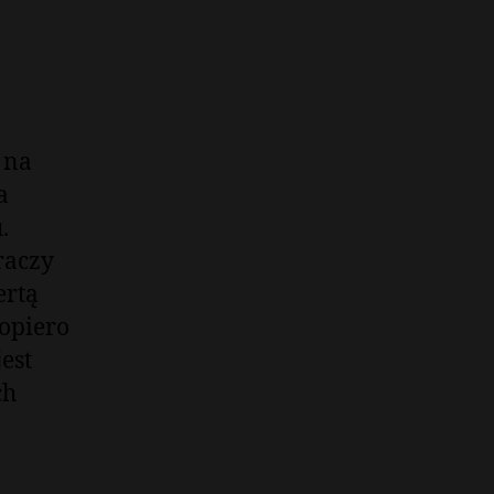
 na
a
.
raczy
ertą
dopiero
jest
ch