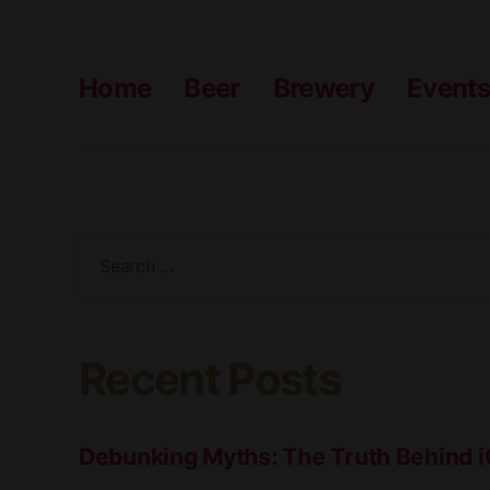
Home
Beer
Brewery
Event
Recent Posts
Debunking Myths: The Truth Behind 