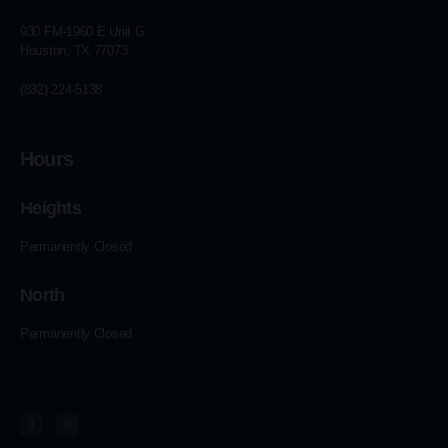
930 FM-1960 E Unit G
Houston, TX 77073
(832) 224-5138
Hours
Heights
Permanently Closed
North
Permanently Closed