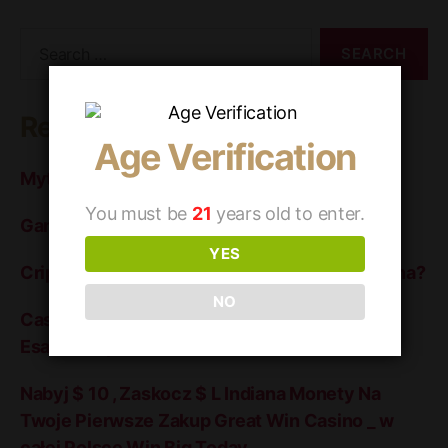
Recent Posts
Age Verification
Mythen über The Big Dog House entlarven
You must be
21
years old to enter.
Game Mechanics of Crypto Plinko Explained
YES
Criptomonedas y Dead or Alive 3: ¿Vale la pena?
NO
Casinò Online in Italia: La Guida definitiva
Esaustiva per Divertirsi in Totale sicurezza
Nabyj $ 10 , Zaskocz $ L Indiana Monety Na
Twoje Pierwsze Zakup Great Win Casino _ w
całej Polsce Win Big Today