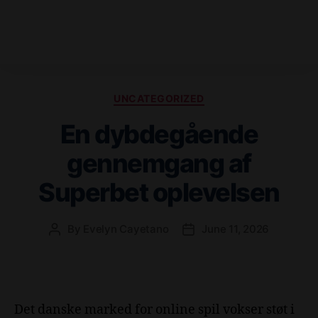
UNCATEGORIZED
En dybdegående
gennemgang af
Superbet oplevelsen
By
Evelyn Cayetano
June 11, 2026
Det danske marked for online spil vokser støt i