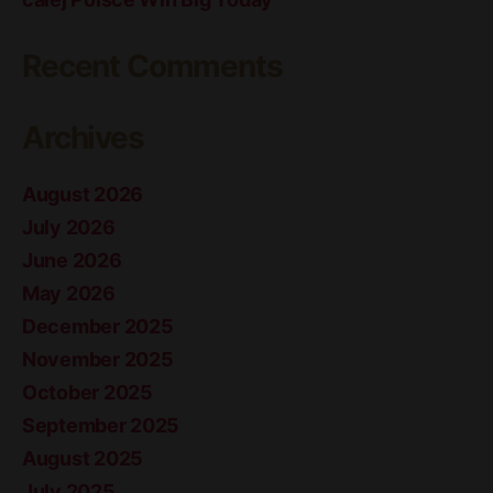
Recent Comments
Archives
August 2026
July 2026
June 2026
May 2026
December 2025
November 2025
October 2025
September 2025
August 2025
July 2025