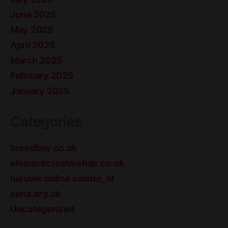
June 2025
May 2025
April 2025
March 2025
February 2025
January 2025
Categories
breedbay.co.uk
elementcreativehair.co.uk
nieuwe online casino_nl
spna.org.uk
Uncategorized