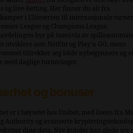
s og live-betting. Her finner du alt fra
lkamper i Eliteserien til internasjonale turne
remier League og Champions League.
avdelingen byr på tusenvis av spilleautomate
e utviklere som NetEnt og Play’n GO, mens
ommet tiltrekker seg både nybegynnere og e
re med daglige turneringer.
kerhet og bonuser
het er i høysetet hos Unibet, med lisens fra M
 Authority og avanserte krypteringsteknolo
skytter dine data. Nye kunder kan glede seg 