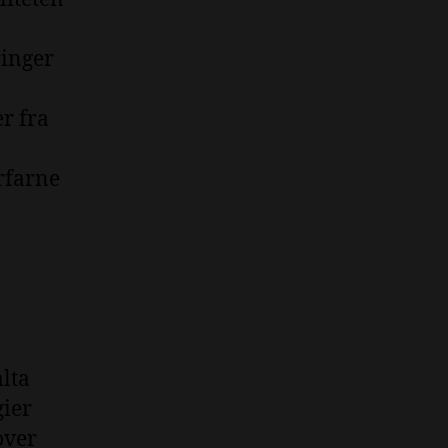
ringer
r fra
rfarne
alta
gier
over