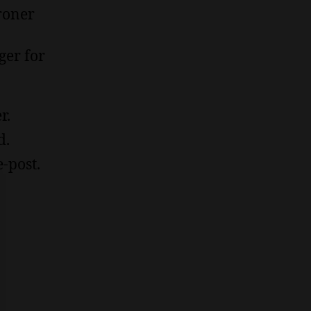
kroner
ger for
r.
d.
-post.