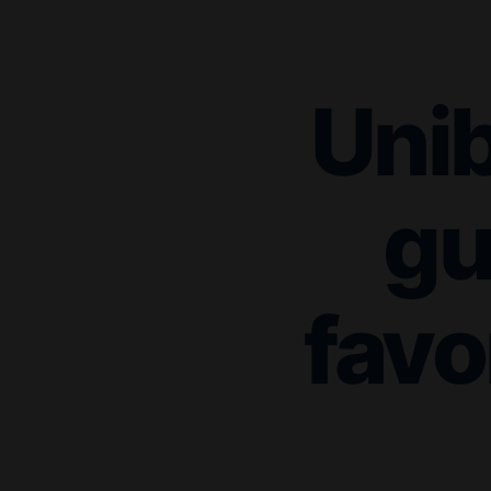
Unib
gu
favo