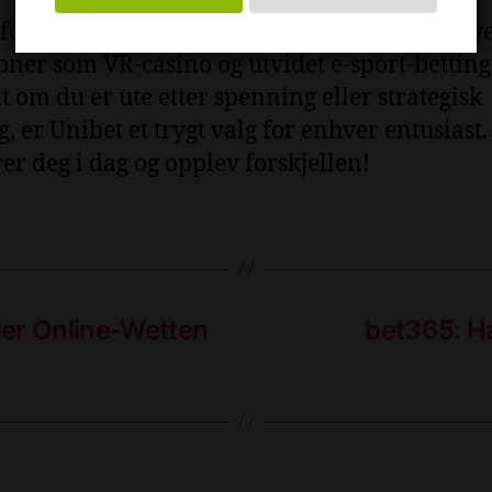
 forventes Unibet å utvide ytterligere med ny
oner som VR-casino og utvidet e-sport-betting
t om du er ute etter spenning eller strategisk
g, er Unibet et trygt valg for enhver entusiast.
rer deg i dag og opplev forskjellen!
er Online-Wetten
bet365: Н