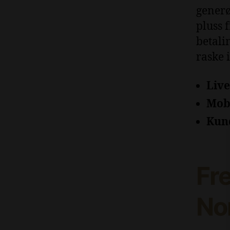
generø
pluss 
betali
raske 
Live
Mob
Kun
Fre
No