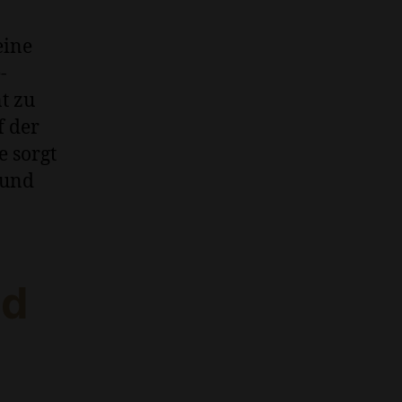
eine
-
t zu
 der
e sorgt
 und
nd