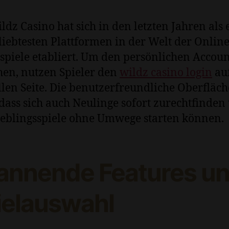
ldz Casino hat sich in den letzten Jahren als 
liebtesten Plattformen in der Welt der Online
spiele etabliert. Um den persönlichen Accoun
hen, nutzen Spieler den
wildz casino login
auf
ellen Seite. Die benutzerfreundliche Oberfläch
 dass sich auch Neulinge sofort zurechtfinden
ieblingsspiele ohne Umwege starten können.
annende Features u
ielauswahl