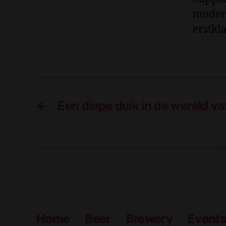
modern
erstkl
←
Een diepe duik in de wereld 
Home
Beer
Brewery
Event