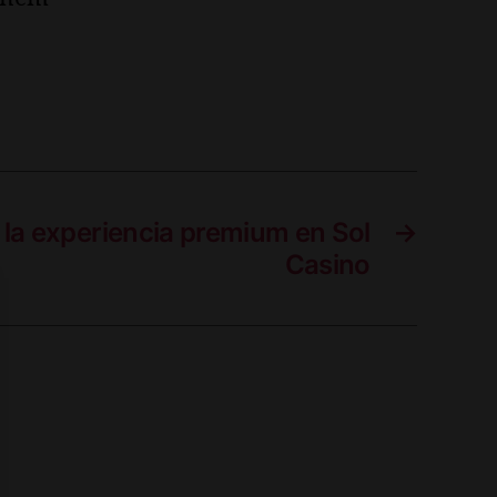
la experiencia premium en Sol
→
Casino