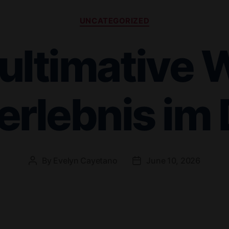
UNCATEGORIZED
ultimative 
erlebnis im 
By
Evelyn Cayetano
June 10, 2026