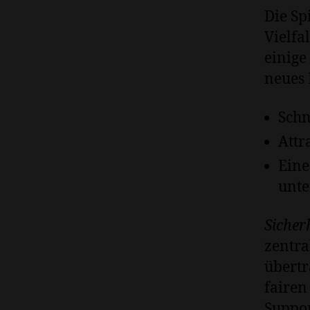
Die Sp
Vielfa
einige
neues 
Schn
Attr
Eine
unt
Sicher
zentra
übertr
fairen
Suppor